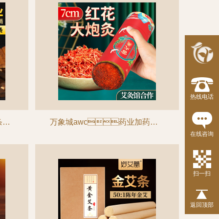
热线电话
30:1散装纯艾条 艾草条艾绒条批发美容院艾灸条 南阳厂家直销
万象城awc药业加药红花大炮灸 7cm手推大号加粗自带灭火筒大艾条粗艾条
在线咨询
扫一扫
返回顶部